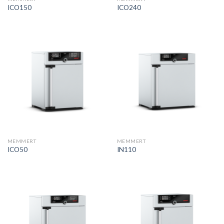
ICO150
ICO240
MEMMERT
MEMMERT
ICO50
IN110